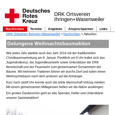
DRK Ortsverein
Ihringen+Wasenweiler
Nachrichten
Termine
Angebote
Ansprechpartner
Links
Navigation
DRK Ortsverein Ihringen+Wasenweiler
Nachrichten
Aktuelles
überspringen
Gelungene Weihnachtsbaumaktion
Wie jedes Jahr startete auch das Jahr 2016 mit der traditionellen
Christbaumsammlung am 9. Januar. Pünktlich um 9 Uhr trafen sich das
Jugendrotkreuz, die Jugendfeuerwehr sowie Unterstützer der DRK
Bereitschaft und der Feuerwehr zum gemeinsamen Einsammeln der
Bäume. Mit mehreren Traktoren fuhren wir durchs Dorf und luden einen
Weihnachtsbaum nach dem anderen auf die Anhänger.
Kurz nach zwölf Uhr konnte auch die letzte Mannschaft Vollzug melden.
Mit einem gemeinsamen Mittagessen ließen wir die Aktion ausklingen.
Ein großes Dankeschön geht an alle Spender, Helfer und Unterstützer
unserer Sammelaktion!