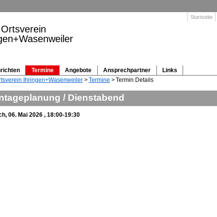
Navigation
Startseite
überspringen
Ortsverein
ngen+Wasenweiler
richten
Termine
Angebote
Ansprechpartner
Links
gation
tsverein Ihringen+Wasenweiler
Termine
Termin Details
springen
ntageplanung / Dienstabend
h, 06. Mai 2026 , 18:00-19:30